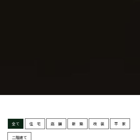
全て
住 宅
店 舗
新 築
改 装
平 家
二階建て